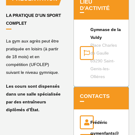
LIEU
D'ACTIVITÉ
LA PRATIQUE D’UN SPORT
COMPLET
Gymnase de la
Vuldy
La gym aux agrès peut être
Place Charles
pratiquée en loisirs (à partir
de Gaulle
de 18 mois) et en
69290 Saint-
compétition (UFOLEP)
Genis-les-
suivant le niveau gymnique.
Ollières
Les cours sont dispensés
dans une salle spécialisée
CONTACTS
par des entraîneurs
diplômés d’État.
Frédéric
gymenfants@