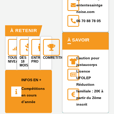
ententesaintge
noise.com
06 70 88 78 05
À RETENIR
À SAVOIR
TOUS
DÈS
ENTRAINEUR
COMPETITION
Caution pour
NIVEAUX
18
PRO
justaucorps
MOIS
Licence
UFOLEP
INFOS EN +
Réduction
Compétitions
familiale : 20€ à
en cours
partir du 2ème
d’année
inscrit