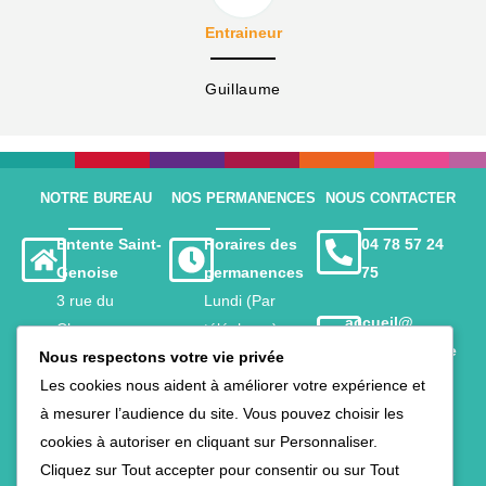
Entraineur
Guillaume
NOTRE BUREAU
NOS PERMANENCES
NOUS CONTACTER
Entente Saint-
Horaires des
04 78 57 24
Genoise
permanences
75
3 rue du
Lundi (Par
accueil@
Charavay
téléphone)
ententesaintge
Nous respectons votre vie privée
69290 Saint-
9h – 12h
noise.com
Les cookies nous aident à améliorer votre expérience et
Genis-les-
Mercredi &
à mesurer l’audience du site. Vous pouvez choisir les
Ollières
Vendredi
cookies à autoriser en cliquant sur Personnaliser.
9h – 12h /
Fermé pendant
Cliquez sur Tout accepter pour consentir ou sur Tout
13h30 – 16h30