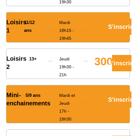
19h30
Loisirs
300€
11/12
Mardi
S'inscrire
1
ans
18h15 -
19h45
Loisirs
300€
13+
Jeudi
S'inscrire
2
19h30 -
21h
Mini-
410€
5/9 ans
Mardi et
S'inscrire
enchainements
Jeudi
17h -
18h30