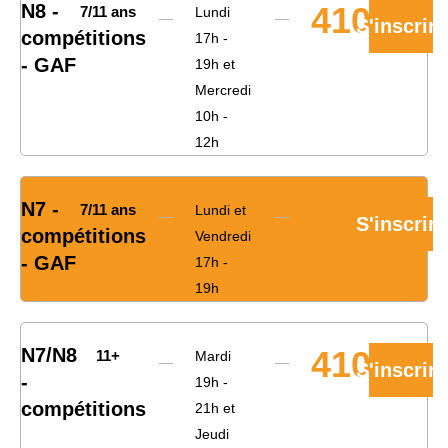
N8 -
410€
7/11 ans
Lundi
S'inscrire
compétitions
17h -
- GAF
19h et
Mercredi
10h -
12h
N7 -
410€
7/11 ans
Lundi et
S'inscrire
compétitions
Vendredi
- GAF
17h -
19h
N7/N8
410€
11+
Mardi
S'inscrire
-
19h -
compétitions
21h et
Jeudi