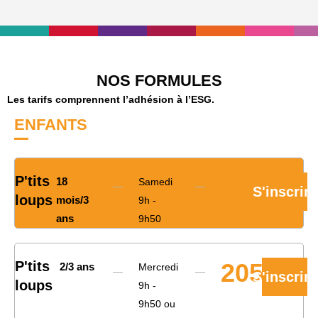
NOS FORMULES
Les tarifs comprennent l’adhésion à l’ESG.
ENFANTS
P'tits
205€
18
Samedi
S'inscrire
loups
mois/3
9h -
ans
9h50
P'tits
205€
2/3 ans
Mercredi
S'inscrire
loups
9h -
9h50 ou