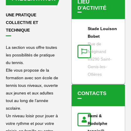
LIEU
D'ACTIVITÉ
UNE PRATIQUE
COLLECTIVE ET
Stade Louison
TECHNIQUE
Bobet
Rue de
La section vous offre toutes
Méginand
les possibilités de pratique
69290 Saint-
du tennis.
Genis-les-
Elle vous propose de la
Ollières
formation avec son école de
tennis tous niveaux, ouverte
CONTACTS
aux jeunes et aux adultes
tout au long de l’année
scolaire.
Un niveau loisir pour jouer à
Remi &
votre rythme et pour votre
Rodolphe