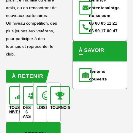
plaisir, en famille ou entre
tennis@
amis, ou en rencontrant de
ententesaintge
nouveaux partenaires.
noise.com
Un niveau compétition, des
06 60 65 11 21
plus jeunes aux vétérans,
06 99 17 00 47
pour participer à des
tournois et représenter le
À SAVOIR
club.
Terrains
À RETENIR
couverts
TOUS
DÈS
LOISIRS
TOURNOIS
NIVEAUX
6
ANS