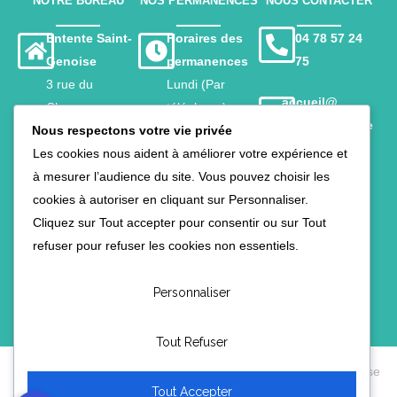
NOTRE BUREAU
NOS PERMANENCES
NOUS CONTACTER
Entente Saint-
Horaires des
04 78 57 24
Genoise
permanences
75
3 rue du
Lundi (Par
accueil@
Charavay
téléphone)
ententesaintge
Nous respectons votre vie privée
69290 Saint-
9h – 12h
noise.com
Les cookies nous aident à améliorer votre expérience et
Genis-les-
Mercredi &
à mesurer l’audience du site. Vous pouvez choisir les
Ollières
Vendredi
cookies à autoriser en cliquant sur Personnaliser.
9h – 12h /
Fermé pendant
Cliquez sur Tout accepter pour consentir ou sur Tout
13h30 – 16h30
les
refuser pour refuser les cookies non essentiels.
vacances
scolaires
Personnaliser
Tout Refuser
Mentions Légales
©2026 – Entente Saint-Genoise
Tout Accepter
Politique de confidentialité