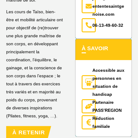
maîtrise de soi.
ententesaintge
Les cours de Taïso, bien-
noise.com
être et mobilité articulaire ont
06-13-49-60-32
pour objectif de (re)trouver
une plus grande maîtrise de
son corps, en développant
À SAVOIR
principalement la
coordination, l’équilibre, le
gainage, et la conscience de
Accessible aux
son corps dans l’espace ; le
personnes en
tout à travers des exercices
situation de
très variés et en majorité au
handicap
poids du corps, provenant
Partenaire
de diverses inspirations
PASS’REGION
(Pilates, fitness, yoga, …).
Réduction
familiale
À RETENIR