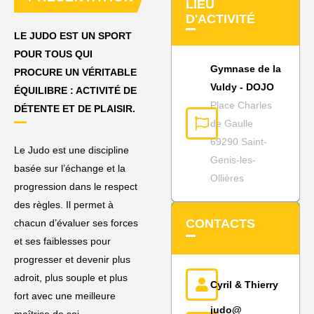
LIEU
D'ACTIVITÉ
LE JUDO EST UN SPORT
POUR TOUS QUI
Gymnase de la
PROCURE UN VÉRITABLE
Vuldy - DOJO
ÉQUILIBRE : ACTIVITÉ DE
Place Charles
DÉTENTE ET DE PLAISIR.
de Gaulle
69290 Saint-
Le Judo est une discipline
Genis-les-
basée sur l’échange et la
Ollières
progression dans le respect
des règles. Il permet à
CONTACTS
chacun d’évaluer ses forces
et ses faiblesses pour
progresser et devenir plus
adroit, plus souple et plus
Cyril & Thierry
fort avec une meilleure
judo@