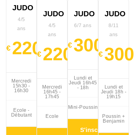
JUDO
JUDO
JUDO
JUDO
4/5
4/5
6/7 ans
8/11
ans
ans
ans
300
220
€
€
220
300
€
€
Lundi et
Mercredi
Jeudi 16h45
15h30 -
Mercredi
Lundi et
- 18h
16h30
16h45 -
Jeudi 18h -
17h45
19h15
Mini-Poussin
Ecole -
Débutant
Ecole
Poussin +
Benjamin
S'inscrire