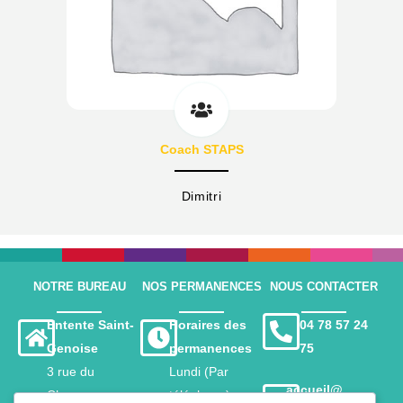
Coach STAPS
Dimitri
NOTRE BUREAU
NOS PERMANENCES
NOUS CONTACTER
Entente Saint-
Horaires des
04 78 57 24
Genoise
permanences
75
3 rue du
Lundi (Par
accueil@
Charavay
téléphone)