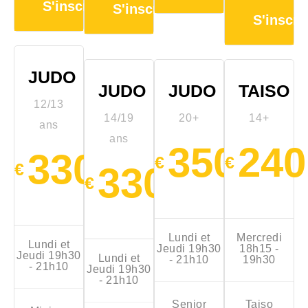
S'inscrire
S'inscrire
S'inscri
JUDO
JUDO
JUDO
TAISO
12/13
14/19
20+
14+
ans
ans
350
240
330
€
€
€
330
€
Lundi et
Mercredi
Lundi et
Jeudi 19h30
18h15 -
Jeudi 19h30
Lundi et
- 21h10
19h30
- 21h10
Jeudi 19h30
- 21h10
Senior
Taiso