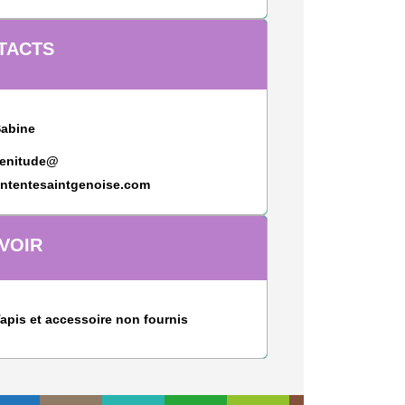
TACTS
Sabine
zenitude@
ententesaintgenoise.com
VOIR
apis et accessoire non fournis