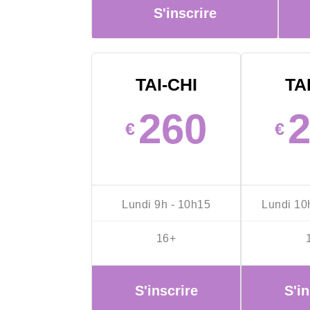
S'inscrire
TAI-CHI
TA
260
€
€
Lundi 9h - 10h15
Lundi 10
16+
S'inscrire
S'in