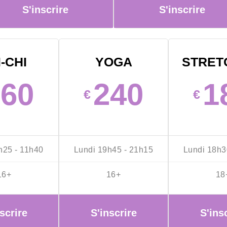
S'inscrire
S'inscrire
I-CHI
YOGA
STRET
260
240
1
€
€
h25 - 11h40
Lundi 19h45 - 21h15
Lundi 18h3
16+
16+
18
scrire
S'inscrire
S'ins