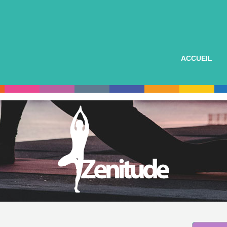
ACCUEIL
Chorale
Ciné-cl
Stage
Danses
Badmin
Danses 
Basket-b
Echecs
Cycloto
Modern
Gym Adu
Photo
Gym Enf
Terre et
Judo-Ta
Tennis