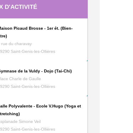
X D'ACTIVITÉ
e table
all
aison Picaud Brosse - 1er ét. (Bien-
e
tre)
 rue du charavay
9290 Saint-Genis-les-Ollières
ymnase de la Vuldy - Dojo (Tai-Chi)
lace Charle de Gaulle
9290 Saint-Genis-les-Ollières
alle Polyvalente - Ecole V.Hugo (Yoga et
tretching)
splanade Simone Veil
9290 Saint-Genis-les-Ollières