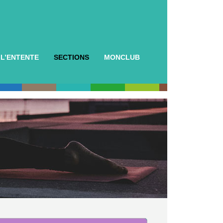
L’ENTENTE
SECTIONS
MONCLUB
Présentation
Sections
S’incrire
culturelles
ub
Histoire
Sections sportives
Les lieux
ton
d’activités
de Salon
all
Documents
urisme
’dance
ltes
ants
 Couleurs
ïso