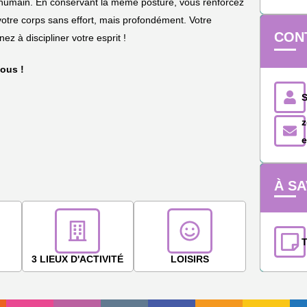
re humain. En conservant la même posture, vous renforcez
 votre corps sans effort, mais profondément. Votre
CON
z à discipliner votre esprit !
vous !
À SA
T
3 LIEUX D'ACTIVITÉ
LOISIRS