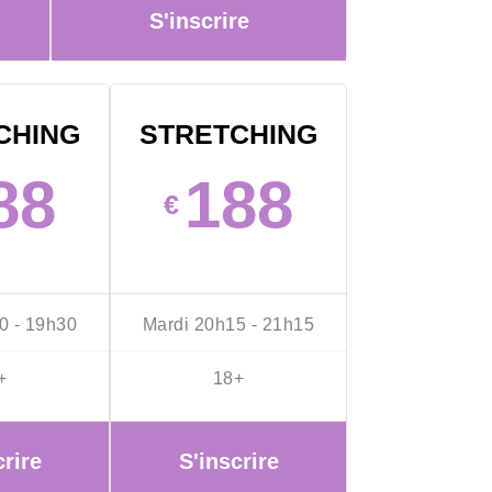
S'inscrire
CHING
STRETCHING
88
188
€
0 - 19h30
Mardi 20h15 - 21h15
+
18+
crire
S'inscrire