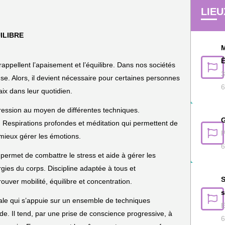
LIEU
Tennis d
Volley-b
ILIBRE
M
Zenitud
Ê
rappellent l’apaisement et l’équilibre. Dans nos sociétés
3
nse. Alors, il devient nécessaire pour certaines personnes
6
aix dans leur quotidien.
ssion au moyen de différentes techniques.
G
Respirations profondes et méditation qui permettent de
P
de mieux gérer les émotions.
6
Il permet de combattre le stress et aide à gérer les
ies du corps. Discipline adaptée à tous et
S
ouver mobilité, équilibre et concentration.
s
le qui s’appuie sur un ensemble de techniques
E
Inde. Il tend, par une prise de conscience progressive, à
6