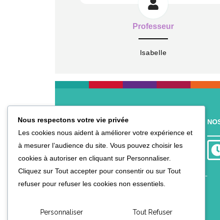
Professeur
Isabelle
Nous respectons votre vie privée
NOTRE BUREAU
NO
Les cookies nous aident à améliorer votre expérience et
Entente Saint-Genoise
à mesurer l’audience du site. Vous pouvez choisir les
3 rue du Charavay
cookies à autoriser en cliquant sur Personnaliser.
69290 Saint-Genis-les-Ollières
Cliquez sur Tout accepter pour consentir ou sur Tout
refuser pour refuser les cookies non essentiels.
Fermé pendant les
vacances scolaires
Personnaliser
Tout Refuser